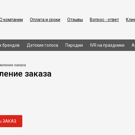
О компании
Оплата и сроки
Отзывы
Вопрос - ответ
Кли
х брендов
Детские голоса
Пародии
IVR на праздники
А
мление заказа
ение заказа
Ь ЗАКАЗ