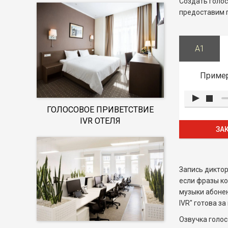
Создать голос
предоставим п
A1
Пример
ГОЛОСОВОЕ ПРИВЕТСТВИЕ
IVR ОТЕЛЯ
ЗА
Запись диктор
если фразы ко
музыки абонен
IVR" готова з
Озвучка голос