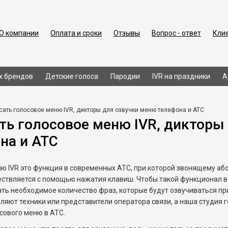
О компании
Оплата и сроки
Отзывы
Вопрос - ответ
Кли
х брендов
Детские голоса
Пародии
IVR на праздники
А
ать голосовое меню IVR, дикторы для озвучки меню телефона и АТС
ть голосовое меню IVR, дикторы
на и АТС
ю IVR это функция в современных АТС, при которой звонящему аб
ствляется с помощью нажатия клавиш. Чтобы такой функционал в 
ать необходимое количество фраз, которые будут озвучиваться пр
ляют техники или представители оператора связи, а наша студия 
сового меню в АТС.