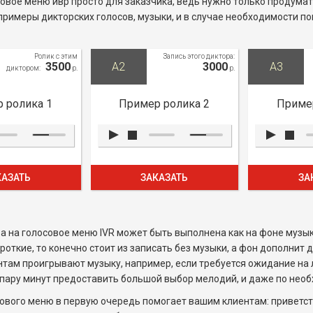
овое меню ивр просто для заказчика, ведь нужно только продумать
римеры дикторских голосов, музыки, и в случае необходимости п
Ролик с этим
Запись этого диктора:
3500
A2
3000
A3
диктором:
р.
р.
 ролика 1
Пример ролика 2
Пример
КАЗАТЬ
ЗАКАЗАТЬ
ЗА
а на голосовое меню IVR может быть выполнена как на фоне музыки
роткие, то конечно стоит из записать без музыки, а фон дополнит
там проигрывают музыку, например, если требуется ожидание на 
а пару минут предоставить большой выбор мелодий, и даже по нео
ового меню в первую очередь помогает вашим клиентам: приветст