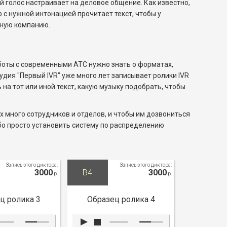
й голос настраивает на деловое общение. Как известно,
с нужной интонацией прочитает текст, чтобы у
жную компанию.
боты с современными АТС нужно знать о форматах,
удия "Первый IVR" уже много лет записывает ролики IVR
 на тот или иной текст, какую музыку подобрать, чтобы
 много сотрудников и отделов, и чтобы им дозвониться
ибо просто установить систему по распределению
Запись этого диктора:
Запись этого диктора:
3000
B4
3000
р.
р.
ц ролика 3
Образец ролика 4