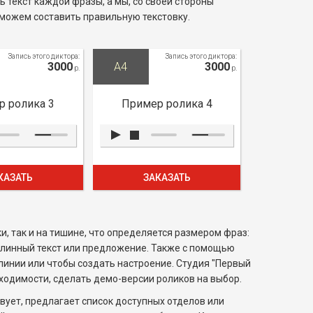
 текст каждой фразы, а мы, со своей стороны
оможем составить правильную текстовку.
Запись этого диктора:
Запись этого диктора:
3000
A4
3000
р.
р.
 ролика 3
Пример ролика 4
КАЗАТЬ
ЗАКАЗАТЬ
, так и на тишине, что определяется размером фраз:
 длинный текст или предложение. Также с помощью
линии или чтобы создать настроение. Студия "Первый
бходимости, сделать демо-версии роликов на выбор.
вует, предлагает список доступных отделов или