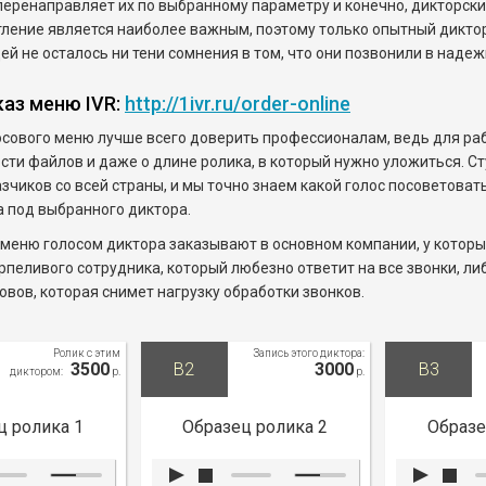
перенаправляет их по выбранному параметру и конечно, дикторски
ление является наиболее важным, поэтому только опытный диктор 
й не осталось ни тени сомнения в том, что они позвонили в наде
аз меню IVR:
http://1ivr.ru/order-online
сового меню лучше всего доверить профессионалам, ведь для ра
сти файлов и даже о длине ролика, в который нужно уложиться. Ст
зчиков со всей страны, и мы точно знаем какой голос посоветовать
 под выбранного диктора.
меню голосом диктора заказывают в основном компании, у которых
рпеливого сотрудника, который любезно ответит на все звонки, л
вов, которая снимет нагрузку обработки звонков.
Ролик с этим
Запись этого диктора:
3500
B2
3000
B3
диктором:
р.
р.
ц ролика 1
Образец ролика 2
Образе