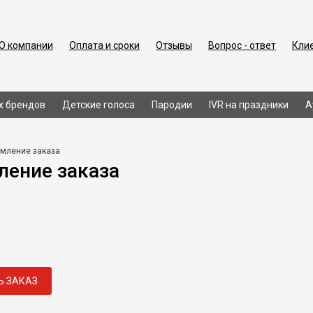
О компании
Оплата и сроки
Отзывы
Вопрос - ответ
Кли
х брендов
Детские голоса
Пародии
IVR на праздники
А
мление заказа
ение заказа
Ь ЗАКАЗ