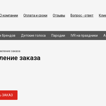
О компании
Оплата и сроки
Отзывы
Вопрос - ответ
Кли
х брендов
Детские голоса
Пародии
IVR на праздники
А
мление заказа
ение заказа
Ь ЗАКАЗ