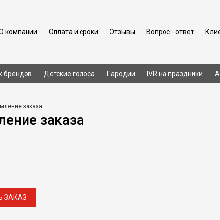
О компании
Оплата и сроки
Отзывы
Вопрос - ответ
Кли
х брендов
Детские голоса
Пародии
IVR на праздники
А
мление заказа
ение заказа
Ь ЗАКАЗ