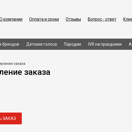
О компании
Оплата и сроки
Отзывы
Вопрос - ответ
Кли
х брендов
Детские голоса
Пародии
IVR на праздники
А
мление заказа
ение заказа
Ь ЗАКАЗ